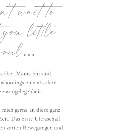
’t wait to
 you little
soul…
h selber Mama bin sind
shootings eine absolute
ensangelegenheit.
e mich gerne an diese ganz
eit. Das erste Ultraschall
sten zarten Bewegungen und