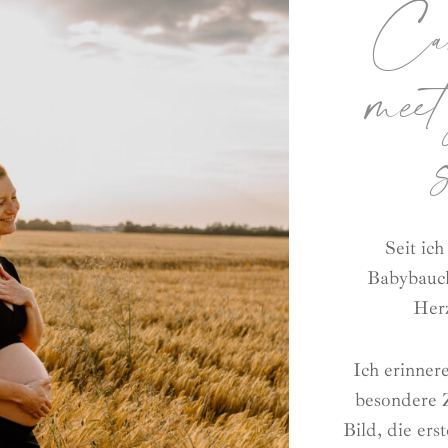
Can
meet
Seit ic
Babybauch
Herz
Ich erinner
besondere Z
Bild, die er