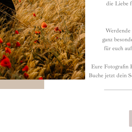
die Liebe 
Werdende 
ganz besonde
für euch au
Eure Fotografin 
Buche jetzt dein S